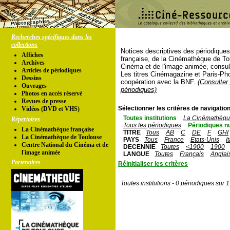
Recherches spécifiques dans les
collections
Notices descriptives des périodique
Affiches
française, de la Cinémathèque de To
Archives
Cinéma et de l'image animée, consul
Articles de périodiques
Les titres Cinémagazine et Paris-Ph
Dessins
coopération avec la BNF.
(Consulter 
Ouvrages
périodiques)
Photos en accés réservé
Revues de presse
Sélectionner les critères de navigation
Vidéos (DVD et VHS)
Toutes institutions
La Cinémathèque
Répertoires
Tous les périodiques
Périodiques n
La Cinémathèque française
TITRE
Tous
AB
C
DE
F
GHI
La Cinémathèque de Toulouse
PAYS
Tous
France
Etats-Unis
I
Centre National du Cinéma et de
DECENNIE
Toutes
<1900
1900
l'image animée
LANGUE
Toutes
Français
Anglai
Partenaires
Réinitialiser les critères
Toutes institutions - 0 périodiques sur 