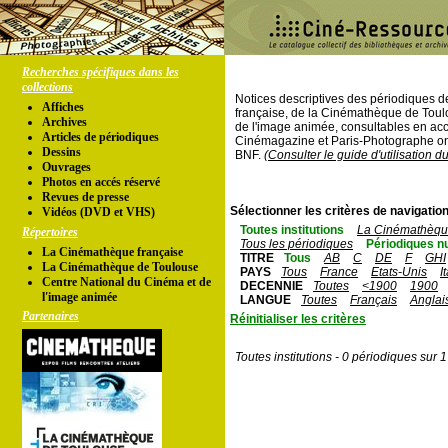
Recherches spécifiques dans les
collections
Notices descriptives des périodiques 
Affiches
française, de la Cinémathèque de Toul
Archives
de l'image animée, consultables en acc
Articles de périodiques
Cinémagazine et Paris-Photographe ont
Dessins
BNF.
(Consulter le guide d'utilisation d
Ouvrages
Photos en accés réservé
Revues de presse
Sélectionner les critères de navigation
Vidéos (DVD et VHS)
Toutes institutions
La Cinémathèque
Répertoires
Tous les périodiques
Périodiques n
La Cinémathèque française
TITRE
Tous
AB
C
DE
F
GHI
La Cinémathèque de Toulouse
PAYS
Tous
France
Etats-Unis
I
Centre National du Cinéma et de
DECENNIE
Toutes
<1900
1900
l'image animée
LANGUE
Toutes
Français
Anglai
Partenaires
Réinitialiser les critères
Toutes institutions - 0 périodiques sur 