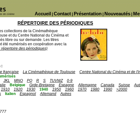
Accueil
Contact
Présentation
Nouveautés
Me
|
|
|
|
RÉPERTOIRE DES PÉRIODIQUES
des collections de la Cinémathèque
ouse et du Centre National du Cinéma et
ès libre ou sur demande. Les titres
 été numérisés en coopération avec la
u répertoire des périodiques)
 :
 française
La Cinémathèque de Toulouse
Centre National du Cinéma et de l
umérisés
JKL
MNO
PQ
R
S
TUVWZ
0-9
talie
Belgique
Grde-Bretagne
Espagne
Allemagne
Canada
Suisse
Aut
1910
1920
1930
1940
1950
1960
1970
1980
1990
>2000
s
Italien
Espagnol
Allemand
Autres
1777