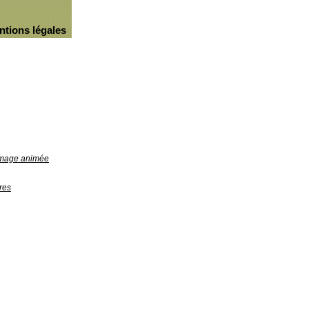
ntions légales
'image animée
res