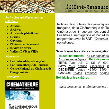
Recherches spécifiques dans les
collections
Notices descriptives des périodique
Affiches
française, de la Cinémathèque de To
Archives
Cinéma et de l'image animée, consul
Articles de périodiques
Les titres Cinémagazine et Paris-Ph
Dessins
coopération avec la BNF.
(Consulter 
Ouvrages
périodiques)
Photos en accés réservé
Revues de presse
Sélectionner les critères de navigation
Vidéos (DVD et VHS)
Toutes institutions
La Cinémathèque
Répertoires
Tous les périodiques
Périodiques n
La Cinémathèque française
TITRE
Tous
AB
C
DE
F
GHI
La Cinémathèque de Toulouse
PAYS
Tous
France
Etats-Unis
I
Centre National du Cinéma et de
DECENNIE
Toutes
<1900
1900
l'image animée
LANGUE
Toutes
Français
Anglai
Partenaires
Réinitialiser les critères
Toutes institutions - 0 périodiques sur 