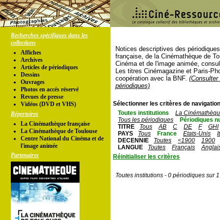
Recherches spécifiques dans les
collections
Notices descriptives des périodique
Affiches
française, de la Cinémathèque de To
Archives
Cinéma et de l'image animée, consul
Articles de périodiques
Les titres Cinémagazine et Paris-Ph
Dessins
coopération avec la BNF.
(Consulter 
Ouvrages
périodiques)
Photos en accés réservé
Revues de presse
Sélectionner les critères de navigation
Vidéos (DVD et VHS)
Toutes institutions
La Cinémathèque
Répertoires
Tous les périodiques
Périodiques n
La Cinémathèque française
TITRE
Tous
AB
C
DE
F
GHI
La Cinémathèque de Toulouse
PAYS
Tous
France
Etats-Unis
I
Centre National du Cinéma et de
DECENNIE
Toutes
<1900
1900
l'image animée
LANGUE
Toutes
Français
Anglai
Partenaires
Réinitialiser les critères
Toutes institutions - 0 périodiques sur 