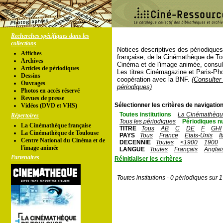
Recherches spécifiques dans les
collections
Notices descriptives des périodique
Affiches
française, de la Cinémathèque de To
Archives
Cinéma et de l'image animée, consul
Articles de périodiques
Les titres Cinémagazine et Paris-Ph
Dessins
coopération avec la BNF.
(Consulter 
Ouvrages
périodiques)
Photos en accés réservé
Revues de presse
Sélectionner les critères de navigation
Vidéos (DVD et VHS)
Toutes institutions
La Cinémathèque
Répertoires
Tous les périodiques
Périodiques n
La Cinémathèque française
TITRE
Tous
AB
C
DE
F
GHI
La Cinémathèque de Toulouse
PAYS
Tous
France
Etats-Unis
I
Centre National du Cinéma et de
DECENNIE
Toutes
<1900
1900
l'image animée
LANGUE
Toutes
Français
Anglai
Partenaires
Réinitialiser les critères
Toutes institutions - 0 périodiques sur 