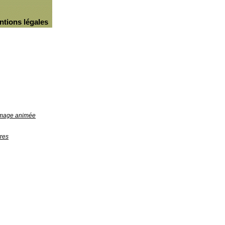
ntions légales
'image animée
res