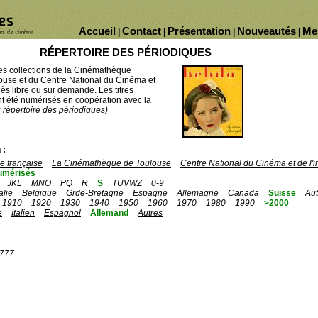
Accueil
Contact
Présentation
Nouveautés
Me
|
|
|
|
RÉPERTOIRE DES PÉRIODIQUES
des collections de la Cinémathèque
ouse et du Centre National du Cinéma et
ès libre ou sur demande. Les titres
 été numérisés en coopération avec la
u répertoire des périodiques)
 :
 française
La Cinémathèque de Toulouse
Centre National du Cinéma et de l
umérisés
JKL
MNO
PQ
R
S
TUVWZ
0-9
talie
Belgique
Grde-Bretagne
Espagne
Allemagne
Canada
Suisse
Aut
1910
1920
1930
1940
1950
1960
1970
1980
1990
>2000
s
Italien
Espagnol
Allemand
Autres
1777