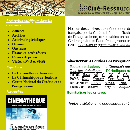
Recherches spécifiques dans les
collections
Notices descriptives des périodiques 
Affiches
française, de la Cinémathèque de Toul
Archives
de l'image animée, consultables en acc
Articles de périodiques
Cinémagazine et Paris-Photographe ont
Dessins
BNF.
(Consulter le guide d'utilisation d
Ouvrages
Photos en accés réservé
Revues de presse
Sélectionner les critères de navigation
Vidéos (DVD et VHS)
Toutes institutions
La Cinémathèque
Répertoires
Tous les périodiques
Périodiques n
La Cinémathèque française
TITRE
Tous
AB
C
DE
F
GHI
La Cinémathèque de Toulouse
PAYS
Tous
France
Etats-Unis
I
Centre National du Cinéma et de
DECENNIE
Toutes
<1900
1900
l'image animée
LANGUE
Toutes
Français
Anglai
Partenaires
Réinitialiser les critères
Toutes institutions - 0 périodiques sur 