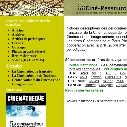
Recherches spécifiques dans les
collections
Notices descriptives des périodique
Affiches
française, de la Cinémathèque de To
Archives
Cinéma et de l'image animée, consul
Articles de périodiques
Les titres Cinémagazine et Paris-Ph
Dessins
coopération avec la BNF.
(Consulter 
Ouvrages
périodiques)
Photos en accés réservé
Revues de presse
Sélectionner les critères de navigation
Vidéos (DVD et VHS)
Toutes institutions
La Cinémathèque
Répertoires
Tous les périodiques
Périodiques n
La Cinémathèque française
TITRE
Tous
AB
C
DE
F
GHI
La Cinémathèque de Toulouse
PAYS
Tous
France
Etats-Unis
I
Centre National du Cinéma et de
DECENNIE
Toutes
<1900
1900
l'image animée
LANGUE
Toutes
Français
Anglai
Partenaires
Réinitialiser les critères
Toutes institutions - 0 périodiques sur 