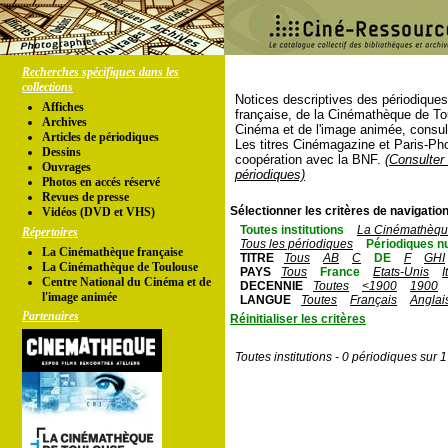
Recherches spécifiques dans les
collections
Notices descriptives des périodique
Affiches
française, de la Cinémathèque de To
Archives
Cinéma et de l'image animée, consul
Articles de périodiques
Les titres Cinémagazine et Paris-Ph
Dessins
coopération avec la BNF.
(Consulter 
Ouvrages
périodiques)
Photos en accés réservé
Revues de presse
Sélectionner les critères de navigation
Vidéos (DVD et VHS)
Toutes institutions
La Cinémathèque
Répertoires
Tous les périodiques
Périodiques n
La Cinémathèque française
TITRE
Tous
AB
C
DE
F
GHI
La Cinémathèque de Toulouse
PAYS
Tous
France
Etats-Unis
I
Centre National du Cinéma et de
DECENNIE
Toutes
<1900
1900
l'image animée
LANGUE
Toutes
Français
Anglai
Partenaires
Réinitialiser les critères
Toutes institutions - 0 périodiques sur 