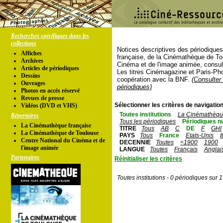
Recherches spécifiques dans les
collections
Notices descriptives des périodique
Affiches
française, de la Cinémathèque de To
Archives
Cinéma et de l'image animée, consul
Articles de périodiques
Les titres Cinémagazine et Paris-Ph
Dessins
coopération avec la BNF.
(Consulter 
Ouvrages
périodiques)
Photos en accés réservé
Revues de presse
Sélectionner les critères de navigation
Vidéos (DVD et VHS)
Toutes institutions
La Cinémathèque
Répertoires
Tous les périodiques
Périodiques n
La Cinémathèque française
TITRE
Tous
AB
C
DE
F
GHI
La Cinémathèque de Toulouse
PAYS
Tous
France
Etats-Unis
I
Centre National du Cinéma et de
DECENNIE
Toutes
<1900
1900
l'image animée
LANGUE
Toutes
Français
Anglai
Partenaires
Réinitialiser les critères
Toutes institutions - 0 périodiques sur 