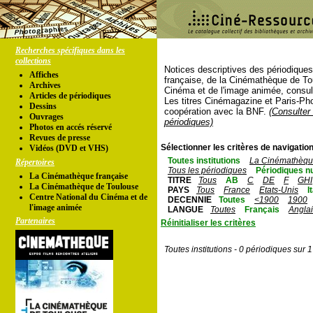
Recherches spécifiques dans les
collections
Notices descriptives des périodique
Affiches
française, de la Cinémathèque de To
Archives
Cinéma et de l'image animée, consul
Articles de périodiques
Les titres Cinémagazine et Paris-Ph
Dessins
coopération avec la BNF.
(Consulter 
Ouvrages
périodiques)
Photos en accés réservé
Revues de presse
Sélectionner les critères de navigation
Vidéos (DVD et VHS)
Toutes institutions
La Cinémathèque
Répertoires
Tous les périodiques
Périodiques n
La Cinémathèque française
TITRE
Tous
AB
C
DE
F
GHI
La Cinémathèque de Toulouse
PAYS
Tous
France
Etats-Unis
I
Centre National du Cinéma et de
DECENNIE
Toutes
<1900
1900
l'image animée
LANGUE
Toutes
Français
Angla
Partenaires
Réinitialiser les critères
Toutes institutions - 0 périodiques sur 