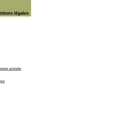
ntions légales
'image animée
res