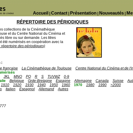
Accueil
Contact
Présentation
Nouveautés
Me
|
|
|
|
RÉPERTOIRE DES PÉRIODIQUES
des collections de la Cinémathèque
ouse et du Centre National du Cinéma et
ès libre ou sur demande. Les titres
 été numérisés en coopération avec la
u répertoire des périodiques)
 :
 française
La Cinémathèque de Toulouse
Centre National du Cinéma et de l
umérisés
JKL
MNO
PQ
R
S
TUVWZ
0-9
talie
Belgique
Grde-Bretagne
Espagne
Allemagne
Canada
Suisse
Aut
1910
1920
1930
1940
1950
1960
1970
1980
1990
>2000
is
Italien
Espagnol
Allemand
Autres
1777