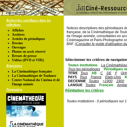
Recherches spécifiques dans les
collections
Notices descriptives des périodiques 
Affiches
française, de la Cinémathèque de Toul
Archives
de l'image animée, consultables en acc
Articles de périodiques
Cinémagazine et Paris-Photographe ont
Dessins
BNF.
(Consulter le guide d'utilisation d
Ouvrages
Photos en accés réservé
Revues de presse
Sélectionner les critères de navigation
Vidéos (DVD et VHS)
Toutes institutions
La Cinémathèque
Répertoires
Tous les périodiques
Périodiques n
La Cinémathèque française
TITRE
Tous
AB
C
DE
F
GHI
La Cinémathèque de Toulouse
PAYS
Tous
France
Etats-Unis
I
Centre National du Cinéma et de
DECENNIE
Toutes
<1900
1900
l'image animée
LANGUE
Toutes
Français
Angla
Partenaires
Réinitialiser les critères
Toutes institutions - 0 périodiques sur 