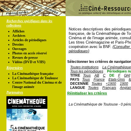
Recherches spécifiques dans les
collections
Notices descriptives des périodique
Affiches
française, de la Cinémathèque de To
Archives
Cinéma et de l'image animée, consul
Articles de périodiques
Les titres Cinémagazine et Paris-Ph
Dessins
coopération avec la BNF.
(Consulter 
Ouvrages
périodiques)
Photos en accés réservé
Revues de presse
Sélectionner les critères de navigation
Vidéos (DVD et VHS)
Toutes institutions
La Cinémathèque 
Répertoires
Tous les périodiques
Périodiques n
La Cinémathèque française
TITRE
Tous
AB
C
DE
F
GHI
La Cinémathèque de Toulouse
PAYS
Tous
France
Etats-Unis
I
Centre National du Cinéma et de
DECENNIE
Toutes
<1900
1900
l'image animée
LANGUE
Toutes
Français
Anglai
Partenaires
Réinitialiser les critères
La Cinémathèque de Toulouse - 0 péri