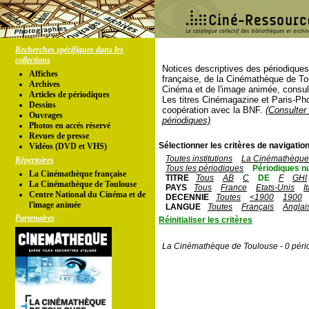
Recherches spécifiques dans les
collections
Notices descriptives des périodique
Affiches
française, de la Cinémathèque de To
Archives
Cinéma et de l'image animée, consul
Articles de périodiques
Les titres Cinémagazine et Paris-Ph
Dessins
coopération avec la BNF.
(Consulter 
Ouvrages
périodiques)
Photos en accés réservé
Revues de presse
Sélectionner les critères de navigation
Vidéos (DVD et VHS)
Toutes institutions
La Cinémathèque 
Répertoires
Tous les périodiques
Périodiques n
La Cinémathèque française
TITRE
Tous
AB
C
DE
F
GHI
La Cinémathèque de Toulouse
PAYS
Tous
France
Etats-Unis
I
Centre National du Cinéma et de
DECENNIE
Toutes
<1900
1900
l'image animée
LANGUE
Toutes
Français
Anglai
Partenaires
Réinitialiser les critères
La Cinémathèque de Toulouse - 0 péri