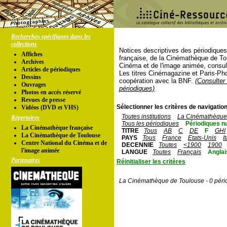
Recherches spécifiques dans les
collections
Notices descriptives des périodique
Affiches
française, de la Cinémathèque de To
Archives
Cinéma et de l'image animée, consul
Articles de périodiques
Les titres Cinémagazine et Paris-Ph
Dessins
coopération avec la BNF.
(Consulter 
Ouvrages
périodiques)
Photos en accés réservé
Revues de presse
Sélectionner les critères de navigation
Vidéos (DVD et VHS)
Toutes institutions
La Cinémathèque 
Répertoires
Tous les périodiques
Périodiques n
La Cinémathèque française
TITRE
Tous
AB
C
DE
F
GHI
La Cinémathèque de Toulouse
PAYS
Tous
France
Etats-Unis
I
Centre National du Cinéma et de
DECENNIE
Toutes
<1900
1900
l'image animée
LANGUE
Toutes
Français
Anglai
Partenaires
Réinitialiser les critères
La Cinémathèque de Toulouse - 0 péri