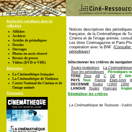
Recherches spécifiques dans les
collections
Notices descriptives des périodique
Affiches
française, de la Cinémathèque de To
Archives
Cinéma et de l'image animée, consul
Articles de périodiques
Les titres Cinémagazine et Paris-Ph
Dessins
coopération avec la BNF.
(Consulter 
Ouvrages
périodiques)
Photos en accés réservé
Revues de presse
Sélectionner les critères de navigation
Vidéos (DVD et VHS)
Toutes institutions
La Cinémathèque 
Répertoires
Tous les périodiques
Périodiques n
La Cinémathèque française
TITRE
Tous
AB
C
DE
F
GHI
La Cinémathèque de Toulouse
PAYS
Tous
France
Etats-Unis
I
Centre National du Cinéma et de
DECENNIE
Toutes
<1900
1900
l'image animée
LANGUE
Toutes
Français
Anglai
Partenaires
Réinitialiser les critères
La Cinémathèque de Toulouse - 0 péri