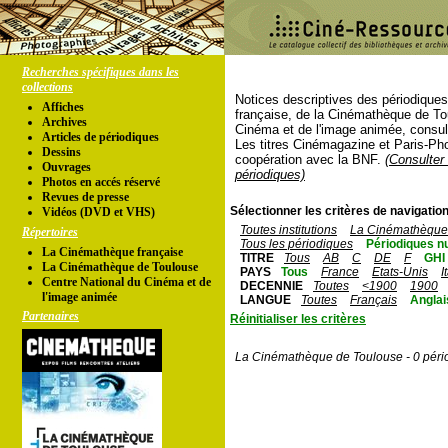
Recherches spécifiques dans les
collections
Notices descriptives des périodique
Affiches
française, de la Cinémathèque de To
Archives
Cinéma et de l'image animée, consul
Articles de périodiques
Les titres Cinémagazine et Paris-Ph
Dessins
coopération avec la BNF.
(Consulter 
Ouvrages
périodiques)
Photos en accés réservé
Revues de presse
Sélectionner les critères de navigation
Vidéos (DVD et VHS)
Toutes institutions
La Cinémathèque 
Répertoires
Tous les périodiques
Périodiques n
La Cinémathèque française
TITRE
Tous
AB
C
DE
F
GHI
La Cinémathèque de Toulouse
PAYS
Tous
France
Etats-Unis
I
Centre National du Cinéma et de
DECENNIE
Toutes
<1900
1900
l'image animée
LANGUE
Toutes
Français
Anglai
Partenaires
Réinitialiser les critères
La Cinémathèque de Toulouse - 0 péri