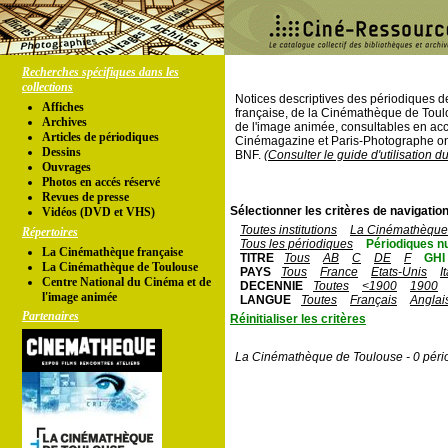
Recherches spécifiques dans les
collections
Notices descriptives des périodiques 
Affiches
française, de la Cinémathèque de Toul
Archives
de l'image animée, consultables en acc
Articles de périodiques
Cinémagazine et Paris-Photographe ont
Dessins
BNF.
(Consulter le guide d'utilisation d
Ouvrages
Photos en accés réservé
Revues de presse
Sélectionner les critères de navigation
Vidéos (DVD et VHS)
Toutes institutions
La Cinémathèque 
Répertoires
Tous les périodiques
Périodiques n
La Cinémathèque française
TITRE
Tous
AB
C
DE
F
GHI
La Cinémathèque de Toulouse
PAYS
Tous
France
Etats-Unis
I
Centre National du Cinéma et de
DECENNIE
Toutes
<1900
1900
l'image animée
LANGUE
Toutes
Français
Anglai
Partenaires
Réinitialiser les critères
La Cinémathèque de Toulouse - 0 péri