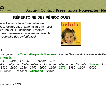
Accueil
Contact
Présentation
Nouveautés
Me
|
|
|
|
RÉPERTOIRE DES PÉRIODIQUES
des collections de la Cinémathèque
ouse et du Centre National du Cinéma et
ès libre ou sur demande. Les titres
 été numérisés en coopération avec la
u répertoire des périodiques)
 :
française
La Cinémathèque de Toulouse
Centre National du Cinéma et de l'
umérisés
JKL
MNO
PQ
R
S
TUVWZ
0-9
talie
Belgique
Grde-Bretagne
Espagne
Allemagne
Canada
Suisse
Aut
1910
1920
1930
1940
1950
1960
1970
1980
1990
>2000
s
Italien
Espagnol
Allemand
Autres
odiques sur 1579