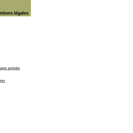
ntions légales
image animée
res