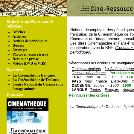
Recherches spécifiques dans les
collections
Notices descriptives des périodique
Affiches
française, de la Cinémathèque de To
Archives
Cinéma et de l'image animée, consul
Articles de périodiques
Les titres Cinémagazine et Paris-Ph
Dessins
coopération avec la BNF.
(Consulter 
Ouvrages
périodiques)
Photos en accés réservé
Revues de presse
Sélectionner les critères de navigation
Vidéos (DVD et VHS)
Toutes institutions
La Cinémathèque 
Répertoires
Tous les périodiques
Périodiques n
La Cinémathèque française
TITRE
Tous
AB
C
DE
F
GHI
La Cinémathèque de Toulouse
PAYS
Tous
France
Etats-Unis
I
Centre National du Cinéma et de
DECENNIE
Toutes
<1900
1900
l'image animée
LANGUE
Toutes
Français
Anglai
Partenaires
Réinitialiser les critères
La Cinémathèque de Toulouse - 0 péri