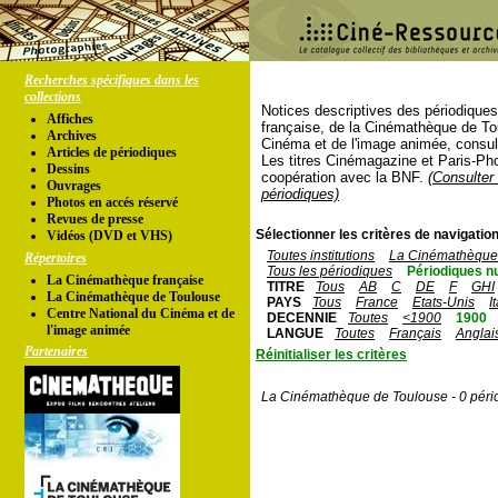
Recherches spécifiques dans les
collections
Notices descriptives des périodique
Affiches
française, de la Cinémathèque de To
Archives
Cinéma et de l'image animée, consul
Articles de périodiques
Les titres Cinémagazine et Paris-Ph
Dessins
coopération avec la BNF.
(Consulter 
Ouvrages
périodiques)
Photos en accés réservé
Revues de presse
Sélectionner les critères de navigation
Vidéos (DVD et VHS)
Toutes institutions
La Cinémathèque 
Répertoires
Tous les périodiques
Périodiques n
La Cinémathèque française
TITRE
Tous
AB
C
DE
F
GHI
La Cinémathèque de Toulouse
PAYS
Tous
France
Etats-Unis
I
Centre National du Cinéma et de
DECENNIE
Toutes
<1900
1900
l'image animée
LANGUE
Toutes
Français
Anglai
Partenaires
Réinitialiser les critères
La Cinémathèque de Toulouse - 0 péri