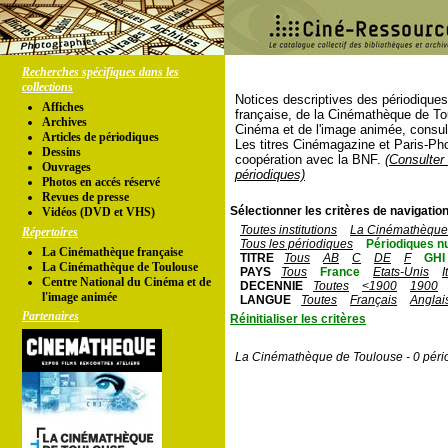
Recherches spécifiques dans les
collections
Notices descriptives des périodique
Affiches
française, de la Cinémathèque de To
Archives
Cinéma et de l'image animée, consul
Articles de périodiques
Les titres Cinémagazine et Paris-Ph
Dessins
coopération avec la BNF.
(Consulter 
Ouvrages
périodiques)
Photos en accés réservé
Revues de presse
Sélectionner les critères de navigation
Vidéos (DVD et VHS)
Toutes institutions
La Cinémathèque 
Répertoires
Tous les périodiques
Périodiques n
La Cinémathèque française
TITRE
Tous
AB
C
DE
F
GHI
La Cinémathèque de Toulouse
PAYS
Tous
France
Etats-Unis
I
Centre National du Cinéma et de
DECENNIE
Toutes
<1900
1900
l'image animée
LANGUE
Toutes
Français
Anglai
Partenaires
Réinitialiser les critères
La Cinémathèque de Toulouse - 0 péri