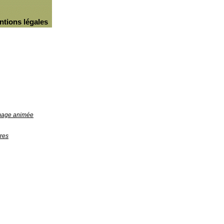
ntions légales
image animée
res