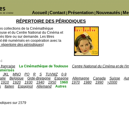
Accueil
Contact
Présentation
Nouveautés
Me
|
|
|
|
RÉPERTOIRE DES PÉRIODIQUES
des collections de la Cinémathèque
ouse et du Centre National du Cinéma et
ès libre ou sur demande. Les titres
 été numérisés en coopération avec la
u répertoire des périodiques)
 :
française
La Cinémathèque de Toulouse
Centre National du Cinéma et de l'
umérisés
JKL
MNO
PQ
R
S
TUVWZ
0-9
talie
Belgique
Grde-Bretagne
Espagne
Allemagne
Canada
Suisse
Aut
1910
1920
1930
1940
1950
1960
1970
1980
1990
>2000
s
Italien
Espagnol
Allemand
Autres
odiques sur 1579