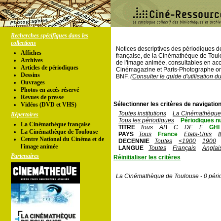
Recherches spécifiques dans les
collections
Notices descriptives des périodiques 
Affiches
française, de la Cinémathèque de Toul
Archives
de l'image animée, consultables en acc
Articles de périodiques
Cinémagazine et Paris-Photographe ont
Dessins
BNF.
(Consulter le guide d'utilisation d
Ouvrages
Photos en accés réservé
Revues de presse
Sélectionner les critères de navigation
Vidéos (DVD et VHS)
Toutes institutions
La Cinémathèque 
Répertoires
Tous les périodiques
Périodiques n
La Cinémathèque française
TITRE
Tous
AB
C
DE
F
GHI
La Cinémathèque de Toulouse
PAYS
Tous
France
Etats-Unis
I
Centre National du Cinéma et de
DECENNIE
Toutes
<1900
1900
l'image animée
LANGUE
Toutes
Français
Anglai
Partenaires
Réinitialiser les critères
La Cinémathèque de Toulouse - 0 péri