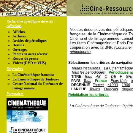
Recherches spécifiques dans les
collections
Notices descriptives des périodique
Affiches
française, de la Cinémathèque de To
Archives
Cinéma et de l'image animée, consul
Articles de périodiques
Les titres Cinémagazine et Paris-Ph
Dessins
coopération avec la BNF.
(Consulter 
Ouvrages
périodiques)
Photos en accés réservé
Revues de presse
Sélectionner les critères de navigation
Vidéos (DVD et VHS)
Toutes institutions
La Cinémathèque 
Répertoires
Tous les périodiques
Périodiques n
La Cinémathèque française
TITRE
Tous
AB
C
DE
F
GHI
La Cinémathèque de Toulouse
PAYS
Tous
France
Etats-Unis
I
Centre National du Cinéma et de
DECENNIE
Toutes
<1900
1900
l'image animée
LANGUE
Toutes
Français
Anglai
Partenaires
Réinitialiser les critères
La Cinémathèque de Toulouse - 0 péri