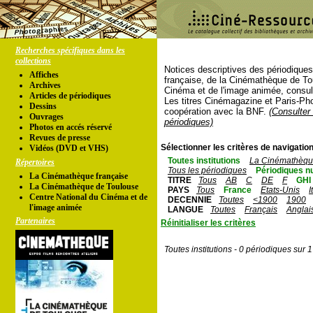
Recherches spécifiques dans les
collections
Notices descriptives des périodique
Affiches
française, de la Cinémathèque de To
Archives
Cinéma et de l'image animée, consul
Articles de périodiques
Les titres Cinémagazine et Paris-Ph
Dessins
coopération avec la BNF.
(Consulter 
Ouvrages
périodiques)
Photos en accés réservé
Revues de presse
Sélectionner les critères de navigation
Vidéos (DVD et VHS)
Toutes institutions
La Cinémathèque
Répertoires
Tous les périodiques
Périodiques n
La Cinémathèque française
TITRE
Tous
AB
C
DE
F
GHI
La Cinémathèque de Toulouse
PAYS
Tous
France
Etats-Unis
I
Centre National du Cinéma et de
DECENNIE
Toutes
<1900
1900
l'image animée
LANGUE
Toutes
Français
Anglai
Partenaires
Réinitialiser les critères
Toutes institutions - 0 périodiques sur 