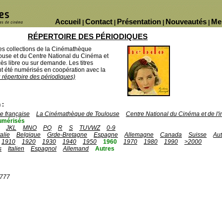
Accueil
Contact
Présentation
Nouveautés
Me
|
|
|
|
RÉPERTOIRE DES PÉRIODIQUES
des collections de la Cinémathèque
ouse et du Centre National du Cinéma et
ès libre ou sur demande. Les titres
 été numérisés en coopération avec la
u répertoire des périodiques)
 :
 française
La Cinémathèque de Toulouse
Centre National du Cinéma et de l
umérisés
JKL
MNO
PQ
R
S
TUVWZ
0-9
talie
Belgique
Grde-Bretagne
Espagne
Allemagne
Canada
Suisse
Aut
1910
1920
1930
1940
1950
1960
1970
1980
1990
>2000
s
Italien
Espagnol
Allemand
Autres
1777