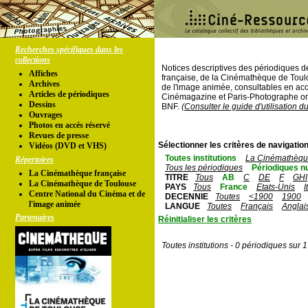
Recherches spécifiques dans les
collections
Notices descriptives des périodiques 
Affiches
française, de la Cinémathèque de Toul
Archives
de l'image animée, consultables en acc
Articles de périodiques
Cinémagazine et Paris-Photographe ont
Dessins
BNF.
(Consulter le guide d'utilisation d
Ouvrages
Photos en accés réservé
Revues de presse
Sélectionner les critères de navigation
Vidéos (DVD et VHS)
Toutes institutions
La Cinémathèque
Répertoires
Tous les périodiques
Périodiques n
La Cinémathèque française
TITRE
Tous
AB
C
DE
F
GHI
La Cinémathèque de Toulouse
PAYS
Tous
France
Etats-Unis
I
Centre National du Cinéma et de
DECENNIE
Toutes
<1900
1900
l'image animée
LANGUE
Toutes
Français
Anglai
Partenaires
Réinitialiser les critères
Toutes institutions - 0 périodiques sur 