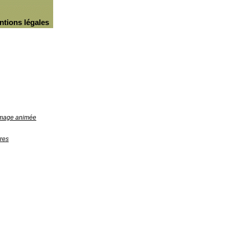
ntions légales
'image animée
res