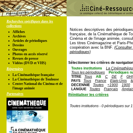
Recherches spécifiques dans les
collections
Notices descriptives des périodique
Affiches
française, de la Cinémathèque de To
Archives
Cinéma et de l'image animée, consul
Articles de périodiques
Les titres Cinémagazine et Paris-Ph
Dessins
coopération avec la BNF.
(Consulter 
Ouvrages
périodiques)
Photos en accés réservé
Revues de presse
Sélectionner les critères de navigation
Vidéos (DVD et VHS)
Toutes institutions
La Cinémathèque
Répertoires
Tous les périodiques
Périodiques n
La Cinémathèque française
TITRE
Tous
AB
C
DE
F
GHI
La Cinémathèque de Toulouse
PAYS
Tous
France
Etats-Unis
I
Centre National du Cinéma et de
DECENNIE
Toutes
<1900
1900
l'image animée
LANGUE
Toutes
Français
Anglai
Partenaires
Réinitialiser les critères
Toutes institutions - 0 périodiques sur 