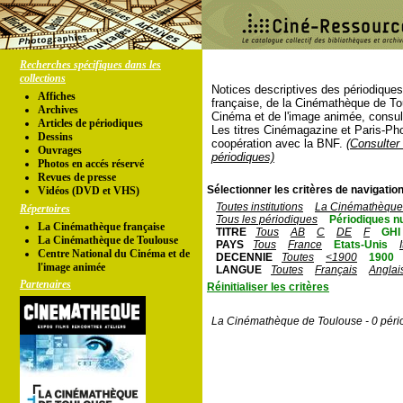
Recherches spécifiques dans les
collections
Notices descriptives des périodique
Affiches
française, de la Cinémathèque de To
Archives
Cinéma et de l'image animée, consul
Articles de périodiques
Les titres Cinémagazine et Paris-Ph
Dessins
coopération avec la BNF.
(Consulter 
Ouvrages
périodiques)
Photos en accés réservé
Revues de presse
Sélectionner les critères de navigation
Vidéos (DVD et VHS)
Toutes institutions
La Cinémathèque 
Répertoires
Tous les périodiques
Périodiques n
La Cinémathèque française
TITRE
Tous
AB
C
DE
F
GHI
La Cinémathèque de Toulouse
PAYS
Tous
France
Etats-Unis
Centre National du Cinéma et de
DECENNIE
Toutes
<1900
1900
l'image animée
LANGUE
Toutes
Français
Anglai
Partenaires
Réinitialiser les critères
La Cinémathèque de Toulouse - 0 péri