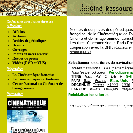
Recherches spécifiques dans les
collections
Notices descriptives des périodique
Affiches
française, de la Cinémathèque de To
Archives
Cinéma et de l'image animée, consul
Articles de périodiques
Les titres Cinémagazine et Paris-Ph
Dessins
coopération avec la BNF.
(Consulter 
Ouvrages
périodiques)
Photos en accés réservé
Revues de presse
Sélectionner les critères de navigation
Vidéos (DVD et VHS)
Toutes institutions
La Cinémathèque 
Répertoires
Tous les périodiques
Périodiques n
La Cinémathèque française
TITRE
Tous
AB
C
DE
F
GHI
La Cinémathèque de Toulouse
PAYS
Tous
France
Etats-Unis
Centre National du Cinéma et de
DECENNIE
Toutes
<1900
1900
l'image animée
LANGUE
Toutes
Français
Anglai
Partenaires
Réinitialiser les critères
La Cinémathèque de Toulouse - 0 péri