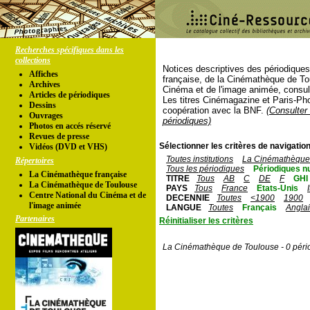
Recherches spécifiques dans les
collections
Notices descriptives des périodique
Affiches
française, de la Cinémathèque de To
Archives
Cinéma et de l'image animée, consul
Articles de périodiques
Les titres Cinémagazine et Paris-Ph
Dessins
coopération avec la BNF.
(Consulter 
Ouvrages
périodiques)
Photos en accés réservé
Revues de presse
Sélectionner les critères de navigation
Vidéos (DVD et VHS)
Toutes institutions
La Cinémathèque 
Répertoires
Tous les périodiques
Périodiques n
La Cinémathèque française
TITRE
Tous
AB
C
DE
F
GHI
La Cinémathèque de Toulouse
PAYS
Tous
France
Etats-Unis
Centre National du Cinéma et de
DECENNIE
Toutes
<1900
1900
l'image animée
LANGUE
Toutes
Français
Angla
Partenaires
Réinitialiser les critères
La Cinémathèque de Toulouse - 0 péri