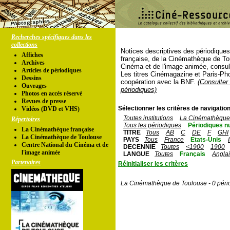
Recherches spécifiques dans les
collections
Notices descriptives des périodique
Affiches
française, de la Cinémathèque de To
Archives
Cinéma et de l'image animée, consul
Articles de périodiques
Les titres Cinémagazine et Paris-Ph
Dessins
coopération avec la BNF.
(Consulter 
Ouvrages
périodiques)
Photos en accés réservé
Revues de presse
Sélectionner les critères de navigation
Vidéos (DVD et VHS)
Toutes institutions
La Cinémathèque 
Répertoires
Tous les périodiques
Périodiques n
La Cinémathèque française
TITRE
Tous
AB
C
DE
F
GHI
La Cinémathèque de Toulouse
PAYS
Tous
France
Etats-Unis
Centre National du Cinéma et de
DECENNIE
Toutes
<1900
1900
l'image animée
LANGUE
Toutes
Français
Angla
Partenaires
Réinitialiser les critères
La Cinémathèque de Toulouse - 0 péri