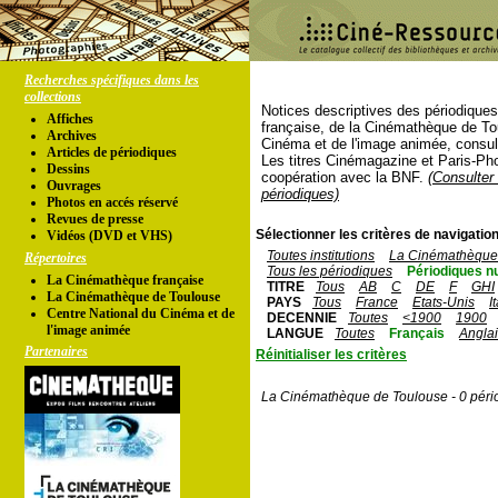
Recherches spécifiques dans les
collections
Notices descriptives des périodique
Affiches
française, de la Cinémathèque de To
Archives
Cinéma et de l'image animée, consul
Articles de périodiques
Les titres Cinémagazine et Paris-Ph
Dessins
coopération avec la BNF.
(Consulter 
Ouvrages
périodiques)
Photos en accés réservé
Revues de presse
Sélectionner les critères de navigation
Vidéos (DVD et VHS)
Toutes institutions
La Cinémathèque 
Répertoires
Tous les périodiques
Périodiques n
La Cinémathèque française
TITRE
Tous
AB
C
DE
F
GHI
La Cinémathèque de Toulouse
PAYS
Tous
France
Etats-Unis
I
Centre National du Cinéma et de
DECENNIE
Toutes
<1900
1900
l'image animée
LANGUE
Toutes
Français
Angla
Partenaires
Réinitialiser les critères
La Cinémathèque de Toulouse - 0 péri