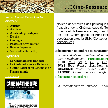
Recherches spécifiques dans les
collections
Notices descriptives des périodique
Affiches
française, de la Cinémathèque de To
Archives
Cinéma et de l'image animée, consul
Articles de périodiques
Les titres Cinémagazine et Paris-Ph
Dessins
coopération avec la BNF.
(Consulter 
Ouvrages
périodiques)
Photos en accés réservé
Revues de presse
Sélectionner les critères de navigation
Vidéos (DVD et VHS)
Toutes institutions
La Cinémathèque 
Répertoires
Tous les périodiques
Périodiques n
La Cinémathèque française
TITRE
Tous
AB
C
DE
F
GHI
La Cinémathèque de Toulouse
PAYS
Tous
France
Etats-Unis
I
Centre National du Cinéma et de
DECENNIE
Toutes
<1900
1900
l'image animée
LANGUE
Toutes
Français
Anglai
Partenaires
Réinitialiser les critères
La Cinémathèque de Toulouse - 0 péri