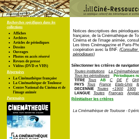
Recherches spécifiques dans les
collections
Notices descriptives des périodique
Affiches
française, de la Cinémathèque de To
Archives
Cinéma et de l'image animée, consul
Articles de périodiques
Les titres Cinémagazine et Paris-Ph
Dessins
coopération avec la BNF.
(Consulter 
Ouvrages
périodiques)
Photos en accés réservé
Revues de presse
Sélectionner les critères de navigation
Vidéos (DVD et VHS)
Toutes institutions
La Cinémathèque 
Répertoires
Tous les périodiques
Périodiques n
La Cinémathèque française
TITRE
Tous
AB
C
DE
F
GHI
La Cinémathèque de Toulouse
PAYS
Tous
France
Etats-Unis
I
Centre National du Cinéma et de
DECENNIE
Toutes
<1900
1900
l'image animée
LANGUE
Toutes
Français
Anglai
Partenaires
Réinitialiser les critères
La Cinémathèque de Toulouse - 0 péri