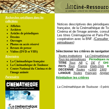
Recherches spécifiques dans les
collections
Notices descriptives des périodique
Affiches
française, de la Cinémathèque de To
Archives
Cinéma et de l'image animée, consul
Articles de périodiques
Les titres Cinémagazine et Paris-Ph
Dessins
coopération avec la BNF.
(Consulter 
Ouvrages
périodiques)
Photos en accés réservé
Revues de presse
Sélectionner les critères de navigation
Vidéos (DVD et VHS)
Toutes institutions
La Cinémathèque 
Répertoires
Tous les périodiques
Périodiques n
La Cinémathèque française
TITRE
Tous
AB
C
DE
F
GHI
La Cinémathèque de Toulouse
PAYS
Tous
France
Etats-Unis
I
Centre National du Cinéma et de
DECENNIE
Toutes
<1900
1900
l'image animée
LANGUE
Toutes
Français
Anglai
Partenaires
Réinitialiser les critères
La Cinémathèque de Toulouse - 0 péri