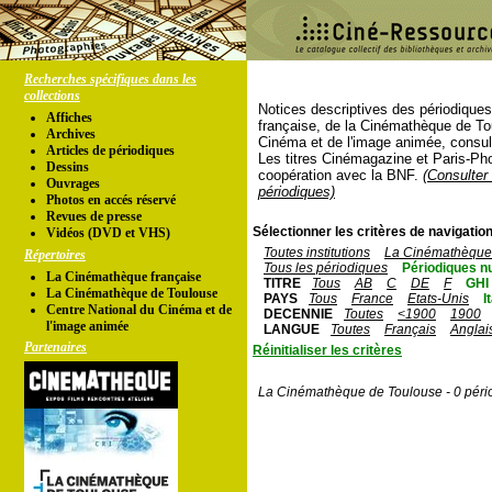
Recherches spécifiques dans les
collections
Notices descriptives des périodique
Affiches
française, de la Cinémathèque de To
Archives
Cinéma et de l'image animée, consul
Articles de périodiques
Les titres Cinémagazine et Paris-Ph
Dessins
coopération avec la BNF.
(Consulter 
Ouvrages
périodiques)
Photos en accés réservé
Revues de presse
Sélectionner les critères de navigation
Vidéos (DVD et VHS)
Toutes institutions
La Cinémathèque 
Répertoires
Tous les périodiques
Périodiques n
La Cinémathèque française
TITRE
Tous
AB
C
DE
F
GHI
La Cinémathèque de Toulouse
PAYS
Tous
France
Etats-Unis
I
Centre National du Cinéma et de
DECENNIE
Toutes
<1900
1900
l'image animée
LANGUE
Toutes
Français
Anglai
Partenaires
Réinitialiser les critères
La Cinémathèque de Toulouse - 0 péri