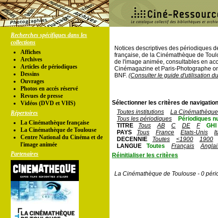
Recherches spécifiques dans les
collections
Notices descriptives des périodiques 
Affiches
française, de la Cinémathèque de Toul
Archives
de l'image animée, consultables en acc
Articles de périodiques
Cinémagazine et Paris-Photographe ont
Dessins
BNF.
(Consulter le guide d'utilisation d
Ouvrages
Photos en accés réservé
Revues de presse
Sélectionner les critères de navigation
Vidéos (DVD et VHS)
Toutes institutions
La Cinémathèque 
Répertoires
Tous les périodiques
Périodiques n
La Cinémathèque française
TITRE
Tous
AB
C
DE
F
GHI
La Cinémathèque de Toulouse
PAYS
Tous
France
Etats-Unis
I
Centre National du Cinéma et de
DECENNIE
Toutes
<1900
1900
l'image animée
LANGUE
Toutes
Français
Anglai
Partenaires
Réinitialiser les critères
La Cinémathèque de Toulouse - 0 péri