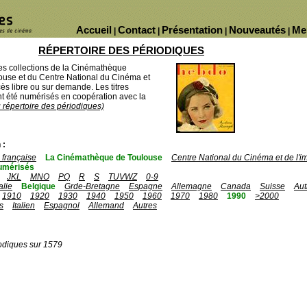
Accueil
Contact
Présentation
Nouveautés
Me
|
|
|
|
RÉPERTOIRE DES PÉRIODIQUES
des collections de la Cinémathèque
ouse et du Centre National du Cinéma et
ès libre ou sur demande. Les titres
 été numérisés en coopération avec la
u répertoire des périodiques)
 :
française
La Cinémathèque de Toulouse
Centre National du Cinéma et de l'
umérisés
JKL
MNO
PQ
R
S
TUVWZ
0-9
talie
Belgique
Grde-Bretagne
Espagne
Allemagne
Canada
Suisse
Aut
1910
1920
1930
1940
1950
1960
1970
1980
1990
>2000
s
Italien
Espagnol
Allemand
Autres
odiques sur 1579