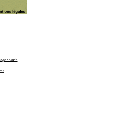
ntions légales
image animée
res