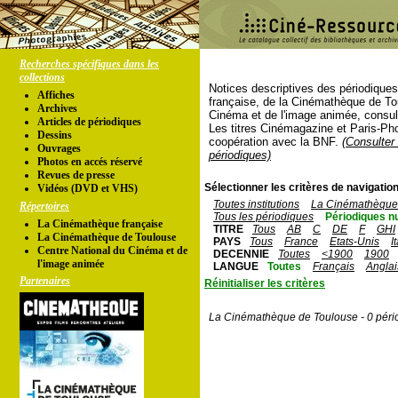
Recherches spécifiques dans les
collections
Notices descriptives des périodique
Affiches
française, de la Cinémathèque de To
Archives
Cinéma et de l'image animée, consul
Articles de périodiques
Les titres Cinémagazine et Paris-Ph
Dessins
coopération avec la BNF.
(Consulter 
Ouvrages
périodiques)
Photos en accés réservé
Revues de presse
Sélectionner les critères de navigation
Vidéos (DVD et VHS)
Toutes institutions
La Cinémathèque 
Répertoires
Tous les périodiques
Périodiques n
La Cinémathèque française
TITRE
Tous
AB
C
DE
F
GHI
La Cinémathèque de Toulouse
PAYS
Tous
France
Etats-Unis
I
Centre National du Cinéma et de
DECENNIE
Toutes
<1900
1900
l'image animée
LANGUE
Toutes
Français
Anglai
Partenaires
Réinitialiser les critères
La Cinémathèque de Toulouse - 0 péri