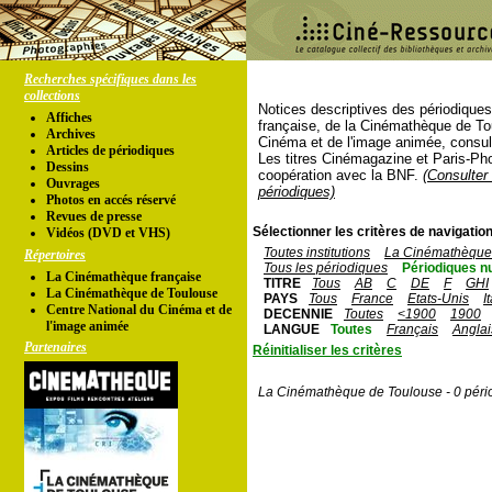
Recherches spécifiques dans les
collections
Notices descriptives des périodique
Affiches
française, de la Cinémathèque de To
Archives
Cinéma et de l'image animée, consul
Articles de périodiques
Les titres Cinémagazine et Paris-Ph
Dessins
coopération avec la BNF.
(Consulter 
Ouvrages
périodiques)
Photos en accés réservé
Revues de presse
Sélectionner les critères de navigation
Vidéos (DVD et VHS)
Toutes institutions
La Cinémathèque 
Répertoires
Tous les périodiques
Périodiques n
La Cinémathèque française
TITRE
Tous
AB
C
DE
F
GHI
La Cinémathèque de Toulouse
PAYS
Tous
France
Etats-Unis
I
Centre National du Cinéma et de
DECENNIE
Toutes
<1900
1900
l'image animée
LANGUE
Toutes
Français
Anglai
Partenaires
Réinitialiser les critères
La Cinémathèque de Toulouse - 0 péri