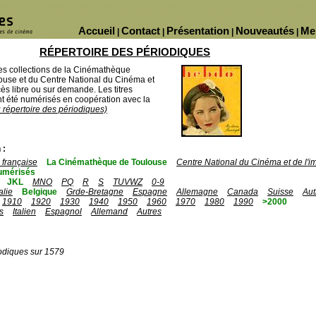
Accueil
Contact
Présentation
Nouveautés
Me
|
|
|
|
RÉPERTOIRE DES PÉRIODIQUES
des collections de la Cinémathèque
ouse et du Centre National du Cinéma et
ès libre ou sur demande. Les titres
 été numérisés en coopération avec la
u répertoire des périodiques)
 :
française
La Cinémathèque de Toulouse
Centre National du Cinéma et de l'
umérisés
JKL
MNO
PQ
R
S
TUVWZ
0-9
talie
Belgique
Grde-Bretagne
Espagne
Allemagne
Canada
Suisse
Aut
1910
1920
1930
1940
1950
1960
1970
1980
1990
>2000
s
Italien
Espagnol
Allemand
Autres
odiques sur 1579