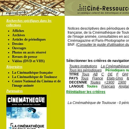
Recherches spécifiques dans les
collections
Notices descriptives des périodiques 
Affiches
française, de la Cinémathèque de Toul
Archives
de l'image animée, consultables en acc
Articles de périodiques
Cinémagazine et Paris-Photographe ont
Dessins
BNF.
(Consulter le guide d'utilisation d
Ouvrages
Photos en accés réservé
Revues de presse
Sélectionner les critères de navigation
Vidéos (DVD et VHS)
Toutes institutions
La Cinémathèque 
Répertoires
Tous les périodiques
Périodiques n
La Cinémathèque française
TITRE
Tous
AB
C
DE
F
GHI
La Cinémathèque de Toulouse
PAYS
Tous
France
Etats-Unis
I
Centre National du Cinéma et de
DECENNIE
Toutes
<1900
1900
l'image animée
LANGUE
Toutes
Français
Anglai
Partenaires
Réinitialiser les critères
La Cinémathèque de Toulouse - 0 péri