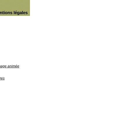
ntions légales
image animée
res