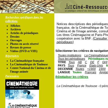
Recherches spécifiques dans les
collections
Notices descriptives des périodique
Affiches
française, de la Cinémathèque de To
Archives
Cinéma et de l'image animée, consul
Articles de périodiques
Les titres Cinémagazine et Paris-Ph
Dessins
coopération avec la BNF.
(Consulter 
Ouvrages
périodiques)
Photos en accés réservé
Revues de presse
Sélectionner les critères de navigation
Vidéos (DVD et VHS)
Toutes institutions
La Cinémathèque 
Répertoires
Tous les périodiques
Périodiques n
La Cinémathèque française
TITRE
Tous
AB
C
DE
F
GHI
La Cinémathèque de Toulouse
PAYS
Tous
France
Etats-Unis
I
Centre National du Cinéma et de
DECENNIE
Toutes
<1900
1900
l'image animée
LANGUE
Toutes
Français
Anglai
Partenaires
Réinitialiser les critères
La Cinémathèque de Toulouse - 0 péri