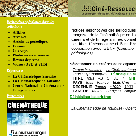
Recherches spécifiques dans les
collections
Notices descriptives des périodique
Affiches
française, de la Cinémathèque de To
Archives
Cinéma et de l'image animée, consul
Articles de périodiques
Les titres Cinémagazine et Paris-Ph
Dessins
coopération avec la BNF.
(Consulter 
Ouvrages
périodiques)
Photos en accés réservé
Revues de presse
Sélectionner les critères de navigation
Vidéos (DVD et VHS)
Toutes institutions
La Cinémathèque 
Répertoires
Tous les périodiques
Périodiques n
La Cinémathèque française
TITRE
Tous
AB
C
DE
F
GHI
La Cinémathèque de Toulouse
PAYS
Tous
France
Etats-Unis
I
Centre National du Cinéma et de
DECENNIE
Toutes
<1900
1900
l'image animée
LANGUE
Toutes
Français
Anglai
Partenaires
Réinitialiser les critères
La Cinémathèque de Toulouse - 0 péri