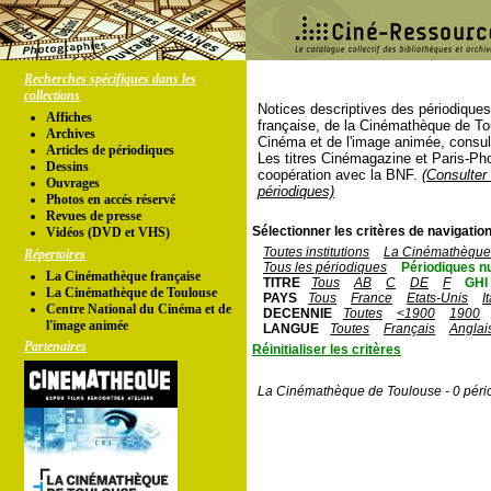
Recherches spécifiques dans les
collections
Notices descriptives des périodique
Affiches
française, de la Cinémathèque de To
Archives
Cinéma et de l'image animée, consul
Articles de périodiques
Les titres Cinémagazine et Paris-Ph
Dessins
coopération avec la BNF.
(Consulter 
Ouvrages
périodiques)
Photos en accés réservé
Revues de presse
Sélectionner les critères de navigation
Vidéos (DVD et VHS)
Toutes institutions
La Cinémathèque 
Répertoires
Tous les périodiques
Périodiques n
La Cinémathèque française
TITRE
Tous
AB
C
DE
F
GHI
La Cinémathèque de Toulouse
PAYS
Tous
France
Etats-Unis
I
Centre National du Cinéma et de
DECENNIE
Toutes
<1900
1900
l'image animée
LANGUE
Toutes
Français
Anglai
Partenaires
Réinitialiser les critères
La Cinémathèque de Toulouse - 0 péri