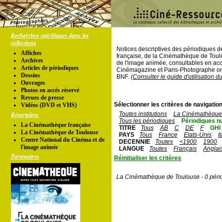
Recherches spécifiques dans les
collections
Notices descriptives des périodiques 
Affiches
française, de la Cinémathèque de Toul
Archives
de l'image animée, consultables en acc
Articles de périodiques
Cinémagazine et Paris-Photographe ont
Dessins
BNF.
(Consulter le guide d'utilisation d
Ouvrages
Photos en accés réservé
Revues de presse
Sélectionner les critères de navigation
Vidéos (DVD et VHS)
Toutes institutions
La Cinémathèque 
Répertoires
Tous les périodiques
Périodiques n
La Cinémathèque française
TITRE
Tous
AB
C
DE
F
GHI
La Cinémathèque de Toulouse
PAYS
Tous
France
Etats-Unis
I
Centre National du Cinéma et de
DECENNIE
Toutes
<1900
1900
l'image animée
LANGUE
Toutes
Français
Anglai
Partenaires
Réinitialiser les critères
La Cinémathèque de Toulouse - 0 péri