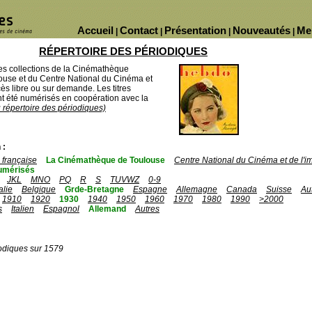
Accueil
Contact
Présentation
Nouveautés
Me
|
|
|
|
RÉPERTOIRE DES PÉRIODIQUES
des collections de la Cinémathèque
ouse et du Centre National du Cinéma et
ès libre ou sur demande. Les titres
 été numérisés en coopération avec la
u répertoire des périodiques)
 :
française
La Cinémathèque de Toulouse
Centre National du Cinéma et de l'
umérisés
JKL
MNO
PQ
R
S
TUVWZ
0-9
talie
Belgique
Grde-Bretagne
Espagne
Allemagne
Canada
Suisse
Au
1910
1920
1930
1940
1950
1960
1970
1980
1990
>2000
s
Italien
Espagnol
Allemand
Autres
odiques sur 1579