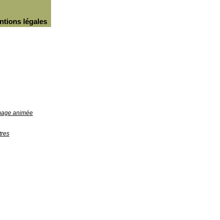
ntions légales
image animée
tres