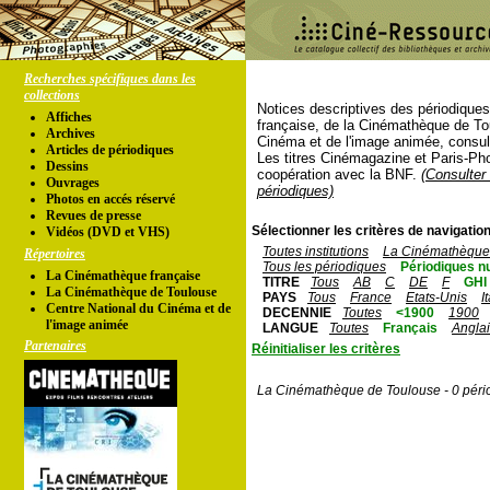
Recherches spécifiques dans les
collections
Notices descriptives des périodique
Affiches
française, de la Cinémathèque de To
Archives
Cinéma et de l'image animée, consul
Articles de périodiques
Les titres Cinémagazine et Paris-Ph
Dessins
coopération avec la BNF.
(Consulter 
Ouvrages
périodiques)
Photos en accés réservé
Revues de presse
Sélectionner les critères de navigation
Vidéos (DVD et VHS)
Toutes institutions
La Cinémathèque 
Répertoires
Tous les périodiques
Périodiques n
La Cinémathèque française
TITRE
Tous
AB
C
DE
F
GHI
La Cinémathèque de Toulouse
PAYS
Tous
France
Etats-Unis
I
Centre National du Cinéma et de
DECENNIE
Toutes
<1900
1900
l'image animée
LANGUE
Toutes
Français
Angla
Partenaires
Réinitialiser les critères
La Cinémathèque de Toulouse - 0 péri