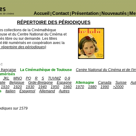
Accueil
Contact
Présentation
Nouveautés
Me
|
|
|
|
RÉPERTOIRE DES PÉRIODIQUES
des collections de la Cinémathèque
ouse et du Centre National du Cinéma et
ès libre ou sur demande. Les titres
 été numérisés en coopération avec la
u répertoire des périodiques)
 :
française
La Cinémathèque de Toulouse
Centre National du Cinéma et de l'
umérisés
JKL
MNO
PQ
R
S
TUVWZ
0-9
talie
Belgique
Grde-Bretagne
Espagne
Allemagne
Canada
Suisse
Aut
1910
1920
1930
1940
1950
1960
1970
1980
1990
>2000
s
Italien
Espagnol
Allemand
Autres
odiques sur 1579