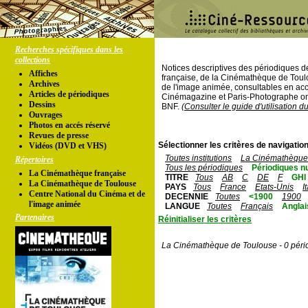
Recherches spécifiques dans les
collections
Notices descriptives des périodiques 
Affiches
française, de la Cinémathèque de Toul
Archives
de l'image animée, consultables en acc
Articles de périodiques
Cinémagazine et Paris-Photographe ont
Dessins
BNF.
(Consulter le guide d'utilisation d
Ouvrages
Photos en accés réservé
Revues de presse
Sélectionner les critères de navigation
Vidéos (DVD et VHS)
Toutes institutions
La Cinémathèque 
Répertoires
Tous les périodiques
Périodiques n
La Cinémathèque française
TITRE
Tous
AB
C
DE
F
GHI
La Cinémathèque de Toulouse
PAYS
Tous
France
Etats-Unis
I
Centre National du Cinéma et de
DECENNIE
Toutes
<1900
1900
l'image animée
LANGUE
Toutes
Français
Anglai
Partenaires
Réinitialiser les critères
La Cinémathèque de Toulouse - 0 péri