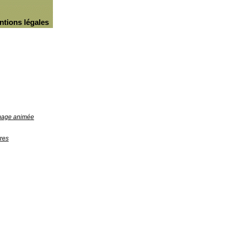
ntions légales
image animée
res