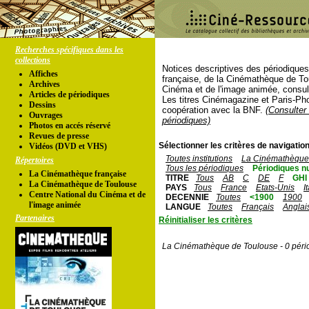
Recherches spécifiques dans les
collections
Notices descriptives des périodique
Affiches
française, de la Cinémathèque de To
Archives
Cinéma et de l'image animée, consul
Articles de périodiques
Les titres Cinémagazine et Paris-Ph
Dessins
coopération avec la BNF.
(Consulter 
Ouvrages
périodiques)
Photos en accés réservé
Revues de presse
Sélectionner les critères de navigation
Vidéos (DVD et VHS)
Toutes institutions
La Cinémathèque 
Répertoires
Tous les périodiques
Périodiques n
La Cinémathèque française
TITRE
Tous
AB
C
DE
F
GHI
La Cinémathèque de Toulouse
PAYS
Tous
France
Etats-Unis
I
Centre National du Cinéma et de
DECENNIE
Toutes
<1900
1900
l'image animée
LANGUE
Toutes
Français
Anglai
Partenaires
Réinitialiser les critères
La Cinémathèque de Toulouse - 0 péri