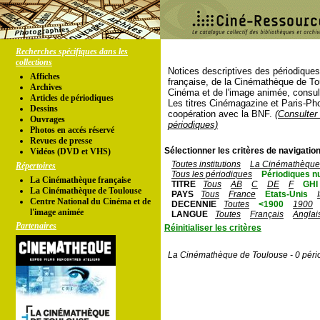
Recherches spécifiques dans les
collections
Notices descriptives des périodique
Affiches
française, de la Cinémathèque de To
Archives
Cinéma et de l'image animée, consul
Articles de périodiques
Les titres Cinémagazine et Paris-Ph
Dessins
coopération avec la BNF.
(Consulter 
Ouvrages
périodiques)
Photos en accés réservé
Revues de presse
Sélectionner les critères de navigation
Vidéos (DVD et VHS)
Toutes institutions
La Cinémathèque 
Répertoires
Tous les périodiques
Périodiques n
La Cinémathèque française
TITRE
Tous
AB
C
DE
F
GHI
La Cinémathèque de Toulouse
PAYS
Tous
France
Etats-Unis
Centre National du Cinéma et de
DECENNIE
Toutes
<1900
1900
l'image animée
LANGUE
Toutes
Français
Anglai
Partenaires
Réinitialiser les critères
La Cinémathèque de Toulouse - 0 péri