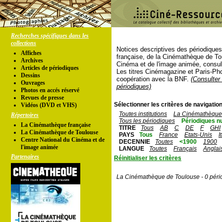
Recherches spécifiques dans les
collections
Notices descriptives des périodique
Affiches
française, de la Cinémathèque de To
Archives
Cinéma et de l'image animée, consul
Articles de périodiques
Les titres Cinémagazine et Paris-Ph
Dessins
coopération avec la BNF.
(Consulter 
Ouvrages
périodiques)
Photos en accés réservé
Revues de presse
Sélectionner les critères de navigation
Vidéos (DVD et VHS)
Toutes institutions
La Cinémathèque 
Répertoires
Tous les périodiques
Périodiques n
La Cinémathèque française
TITRE
Tous
AB
C
DE
F
GHI
La Cinémathèque de Toulouse
PAYS
Tous
France
Etats-Unis
I
Centre National du Cinéma et de
DECENNIE
Toutes
<1900
1900
l'image animée
LANGUE
Toutes
Français
Anglai
Partenaires
Réinitialiser les critères
La Cinémathèque de Toulouse - 0 péri