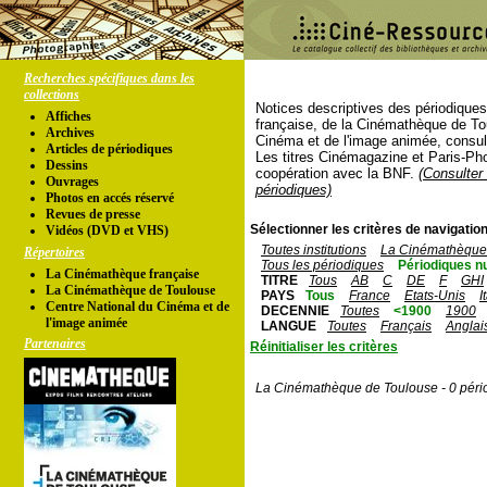
Recherches spécifiques dans les
collections
Notices descriptives des périodique
Affiches
française, de la Cinémathèque de To
Archives
Cinéma et de l'image animée, consul
Articles de périodiques
Les titres Cinémagazine et Paris-Ph
Dessins
coopération avec la BNF.
(Consulter 
Ouvrages
périodiques)
Photos en accés réservé
Revues de presse
Sélectionner les critères de navigation
Vidéos (DVD et VHS)
Toutes institutions
La Cinémathèque 
Répertoires
Tous les périodiques
Périodiques n
La Cinémathèque française
TITRE
Tous
AB
C
DE
F
GHI
La Cinémathèque de Toulouse
PAYS
Tous
France
Etats-Unis
I
Centre National du Cinéma et de
DECENNIE
Toutes
<1900
1900
l'image animée
LANGUE
Toutes
Français
Anglai
Partenaires
Réinitialiser les critères
La Cinémathèque de Toulouse - 0 péri