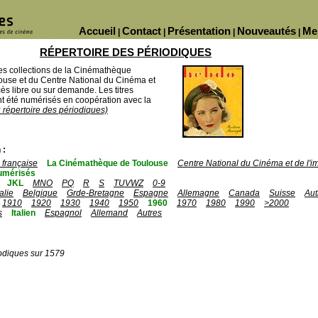
Accueil
Contact
Présentation
Nouveautés
Me
|
|
|
|
RÉPERTOIRE DES PÉRIODIQUES
des collections de la Cinémathèque
ouse et du Centre National du Cinéma et
ès libre ou sur demande. Les titres
 été numérisés en coopération avec la
u répertoire des périodiques)
 :
française
La Cinémathèque de Toulouse
Centre National du Cinéma et de l'
umérisés
JKL
MNO
PQ
R
S
TUVWZ
0-9
talie
Belgique
Grde-Bretagne
Espagne
Allemagne
Canada
Suisse
Aut
1910
1920
1930
1940
1950
1960
1970
1980
1990
>2000
s
Italien
Espagnol
Allemand
Autres
odiques sur 1579