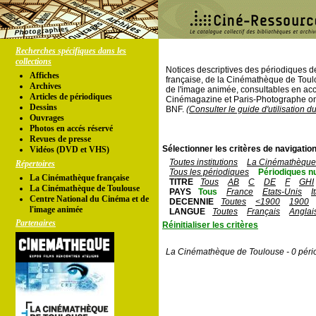
Recherches spécifiques dans les
collections
Notices descriptives des périodiques 
Affiches
française, de la Cinémathèque de Toul
Archives
de l'image animée, consultables en acc
Articles de périodiques
Cinémagazine et Paris-Photographe ont
Dessins
BNF.
(Consulter le guide d'utilisation d
Ouvrages
Photos en accés réservé
Revues de presse
Sélectionner les critères de navigation
Vidéos (DVD et VHS)
Toutes institutions
La Cinémathèque 
Répertoires
Tous les périodiques
Périodiques n
La Cinémathèque française
TITRE
Tous
AB
C
DE
F
GHI
La Cinémathèque de Toulouse
PAYS
Tous
France
Etats-Unis
I
Centre National du Cinéma et de
DECENNIE
Toutes
<1900
1900
l'image animée
LANGUE
Toutes
Français
Anglai
Partenaires
Réinitialiser les critères
La Cinémathèque de Toulouse - 0 péri