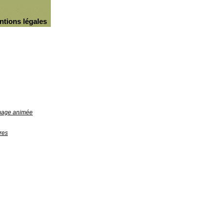
ntions légales
image animée
res