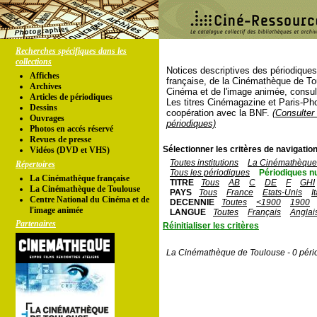
Recherches spécifiques dans les
collections
Notices descriptives des périodique
Affiches
française, de la Cinémathèque de To
Archives
Cinéma et de l'image animée, consul
Articles de périodiques
Les titres Cinémagazine et Paris-Ph
Dessins
coopération avec la BNF.
(Consulter 
Ouvrages
périodiques)
Photos en accés réservé
Revues de presse
Sélectionner les critères de navigation
Vidéos (DVD et VHS)
Toutes institutions
La Cinémathèque 
Répertoires
Tous les périodiques
Périodiques n
La Cinémathèque française
TITRE
Tous
AB
C
DE
F
GHI
La Cinémathèque de Toulouse
PAYS
Tous
France
Etats-Unis
I
Centre National du Cinéma et de
DECENNIE
Toutes
<1900
1900
l'image animée
LANGUE
Toutes
Français
Anglai
Partenaires
Réinitialiser les critères
La Cinémathèque de Toulouse - 0 péri